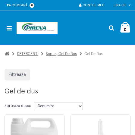
COMPARĂ
CONTUL MEU
LINK-URI
0
0
DETERGENTI
Sapun, Gel De Dus
Gel De Dus
Filtrează
Gel de dus
Sorteaza dupa: