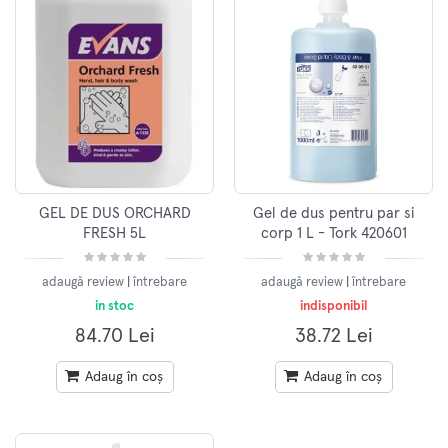
GEL DE DUS ORCHARD
Gel de dus pentru par si
FRESH 5L
corp 1 L - Tork 420601
adaugă review
|
întrebare
adaugă review
|
întrebare
in stoc
indisponibil
84.70 Lei
38.72 Lei
Adaug în coș
Adaug în coș