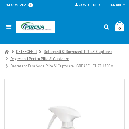
COMPARĂ
CONTUL MEU
LINK-URI
0
0
DETERGENTI
Detergenti Si Degresanti Plite Si Cuptoare
Degresanti Pentru Plite Si Cuptoare
Degresant Fara Soda Plite Si Cuptoare- GREASELIFT RTU 750ML