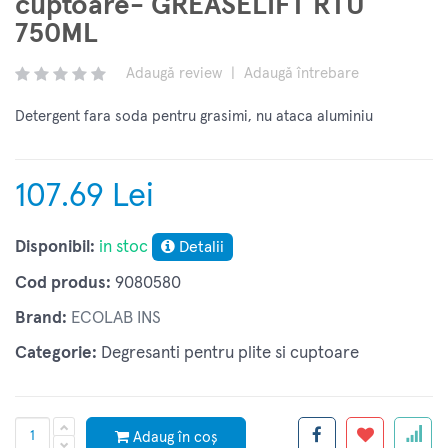
cuptoare- GREASELIFT RTU
750ML
Adaugă review
|
Adaugă întrebare
Detergent fara soda pentru grasimi, nu ataca aluminiu
107.69 Lei
Disponibil:
in stoc
Detalii
Cod produs:
9080580
Brand:
ECOLAB INS
Categorie:
Degresanti pentru plite si cuptoare
Adaug în coș