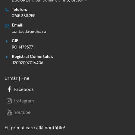
BUCURESTI, Str. Duminicii, nr 3, Sector 4
Telefon:
0745.368.255
Email:
contact@pirena.ro
CIF:
RO 14793771
Registrul Comerțului:
J2002007016406
Urmăriți-ne
Facebook
Instagram
Youtube
Fii primul care află noutățile!