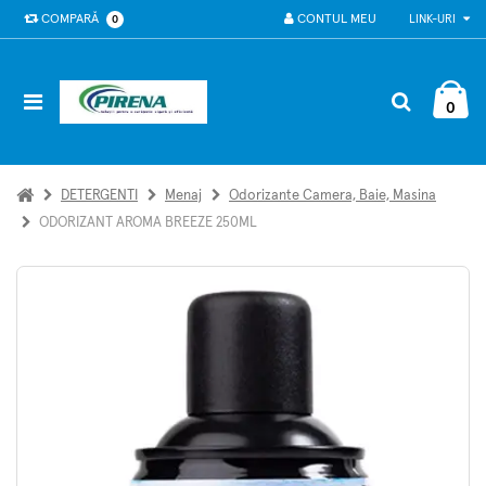
COMPARĂ
CONTUL MEU
LINK-URI
0
0
DETERGENTI
Menaj
Odorizante Camera, Baie, Masina
ODORIZANT AROMA BREEZE 250ML