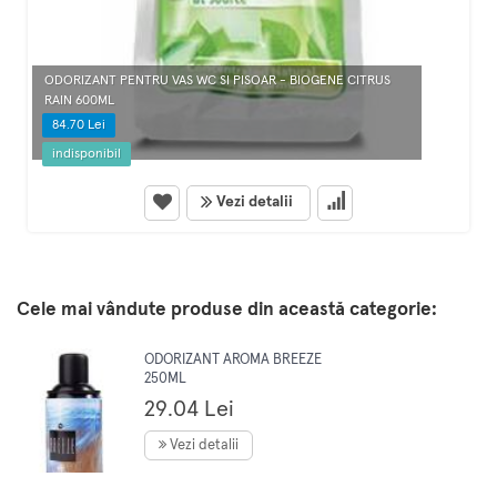
ODORIZANT PENTRU VAS WC SI PISOAR - BIOGENE CITRUS
RAIN 600ML
84.70 Lei
indisponibil
Vezi detalii
Cele mai vândute produse din această categorie:
ODORIZANT AROMA BREEZE
250ML
29.04 Lei
Vezi detalii