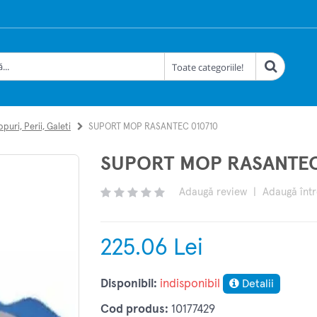
puri, Perii, Galeti
SUPORT MOP RASANTEC 010710
SUPORT MOP RASANTEC
Adaugă review
|
Adaugă înt
225.06 Lei
Disponibil:
indisponibil
Detalii
Cod produs:
10177429