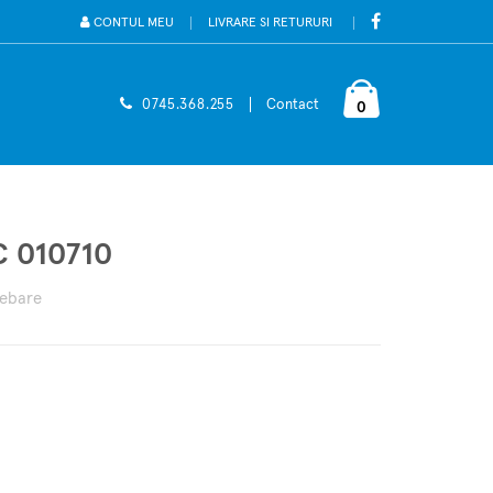
CONTUL MEU
LIVRARE SI RETURURI
0745.368.255
Contact
0
 010710
rebare