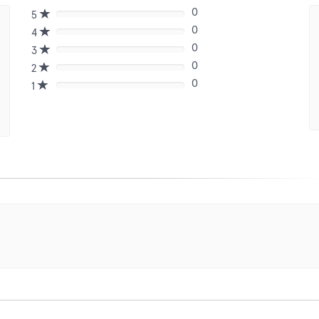
0
5
80%
0
Complete
4
80%
(danger)
0
Complete
3
80%
(danger)
0
Complete
2
80%
(danger)
0
Complete
1
80%
(danger)
Complete
(danger)