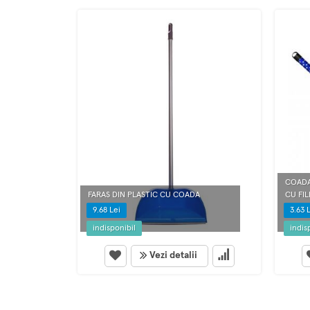
COADA
FARAS DIN PLASTIC CU COADA
CU FIL
9.68 Lei
3.63 
indisponibil
indis
Vezi detalii