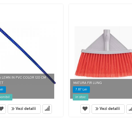
 LEMN IN PVC COLOR 120 CM
ET
MATURA FIR LUNG
Lei
7.87 Lei
ponibil
in stoc
Vezi detalii
Vezi detalii