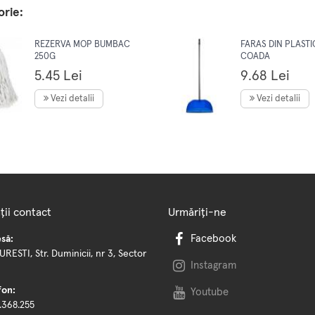
orie:
REZERVA MOP BUMBAC
FARAS DIN PLASTI
250G
COADA
5.45 Lei
9.68 Lei
Vezi detalii
Vezi detalii
ții contact
Urmăriți-ne
Facebook
să:
RESTI, Str. Duminicii, nr 3, Sector
Instagram
fon:
Youtube
.368.255