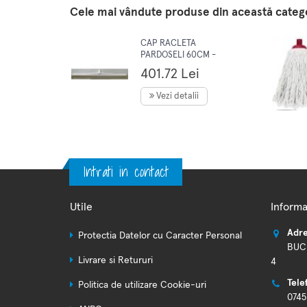
Cele mai vândute produse din această categ
CAP RACLETA
PARDOSELI 60CM -
ECOLAB
401.72 Lei
Vezi detalii
Intrati in contact
Utile
Informa
Adre
Protectia Datelor cu Caracter Personal
BUCU
Livrare si Retururi
4
Tele
Politica de utilizare Cookie-uri
0745