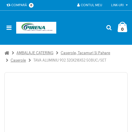
COMPARĂ
CONTUL MEU
LINK-URI
0
0
AMBALAJE CATERING
Caserole, Tacamuri Si Pahare
Caserole
TAVA ALUMINIU 902 320X218X52 50BUC/SET