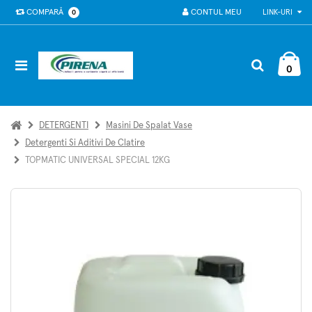
COMPARĂ
CONTUL MEU
LINK-URI
0
0
DETERGENTI
Masini De Spalat Vase
Detergenti Si Aditivi De Clatire
TOPMATIC UNIVERSAL SPECIAL 12KG